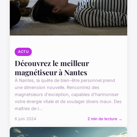
ACTU
Découvrez le meilleur
magnétiseur à Nantes
À Nantes, la quête de bien-être personnel prend
une dimension nouvelle. Rencontrez des
magnetsieurs d'exception, capables d'harmoniser
votre énergie vitale et de soulager divers maux. Des
maîtres de l...
6 juin 2024
2 min de lecture →