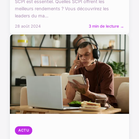
SCPI est essentiel. Quelles SCPI offrent les
meilleurs rendements ? Vous découvrirez les
leaders du ma...
28 août 2024
3 min de lecture →
ACTU