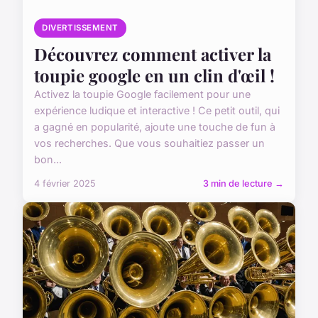
DIVERTISSEMENT
Découvrez comment activer la
toupie google en un clin d'œil !
Activez la toupie Google facilement pour une
expérience ludique et interactive ! Ce petit outil, qui
a gagné en popularité, ajoute une touche de fun à
vos recherches. Que vous souhaitiez passer un
bon...
4 février 2025
3 min de lecture →