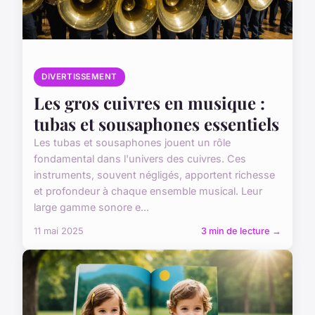
DIVERTISSEMENT
Les gros cuivres en musique :
tubas et sousaphones essentiels
Les tubas et sousaphones jouent un rôle
fondamental dans l'univers des cuivres. Ces
instruments, souvent négligés, apportent richesse
et profondeur à chaque ensemble musical. Leur
large gamme sonore e...
11 mai 2025
3 min de lecture →