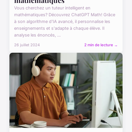
Vous cherchez un tuteur intelligent en
mathématiques? Découvrez ChatGPT Math! Grâce
à son algorithme d'IA avancé, il personnalise les
enseignements et s'adapte à chaque élève. Il
analyse les énoncés, ...
26 juillet 2024
2 min de lecture →