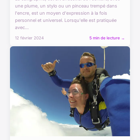
une plume, un stylo ou un pinceau trempé dans
l'encre, est un moyen d'expression à la fois
personnel et universel. Lorsqu'elle est pratiquée
avec...
12 février 2024
5 min de lecture →