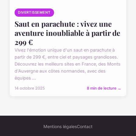
DIVERTISSEMENT
Saut en parachute : vivez une
aventure inoubliable à partir de
299 €
Vivez l'émotion unique d'un saut en parachute à
partir de 299 €, entre ciel et paysages grandioses.
Découvrez les meilleurs sites en France, des Monts
d'Auvergne aux côtes normandes, avec des
équipes ...
14 octobre 2025
8 min de lecture →
Mentions légales
Contact