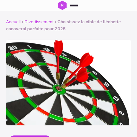
Accueil
›
Divertissement
›
Choisissez la cible de fléchette
canaveral parfaite pour 2025