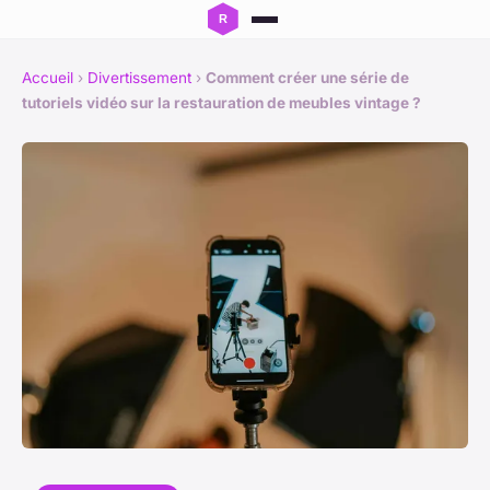
Accueil
›
Divertissement
›
Comment créer une série de
tutoriels vidéo sur la restauration de meubles vintage ?