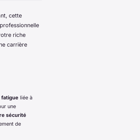
nt, cette
 professionnelle
votre riche
e carrière
 fatigue
liée à
our une
re sécurité
lement de