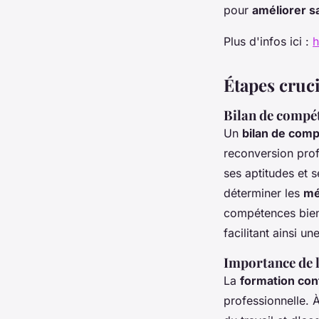
pour
améliorer sa
Plus d'infos ici :
h
Étapes cruc
Bilan de compét
Un
bilan de com
reconversion prof
ses aptitudes et s
déterminer les
mé
compétences bien 
facilitant ainsi un
Importance de 
La
formation con
professionnelle. À