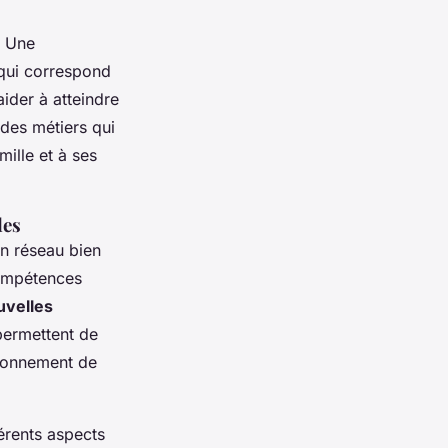
. Une
 qui correspond
aider à atteindre
 des métiers qui
ille et à ses
les
un réseau bien
ompétences
uvelles
 permettent de
ironnement de
érents aspects