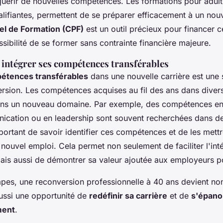
cquérir de nouvelles compétences. Les formations pour adulte
ualifiantes, permettent de se préparer efficacement à un nou
l de Formation (CPF)
est un outil précieux pour financer c
ossibilité de se former sans contrainte financière majeure.
 intégrer ses compétences transférables
étences transférables
dans une nouvelle carrière est une 
ersion. Les compétences acquises au fil des ans dans diver
dans un nouveau domaine. Par exemple, des compétences en
nication ou en leadership sont souvent recherchées dans 
mportant de savoir identifier ces compétences et de les mett
 nouvel emploi. Cela permet non seulement de faciliter l'int
is aussi de démontrer sa valeur ajoutée aux employeurs po
apes, une reconversion professionnelle à 40 ans devient no
aussi une opportunité de
redéfinir sa carrière
et de
s'épano
ment
.