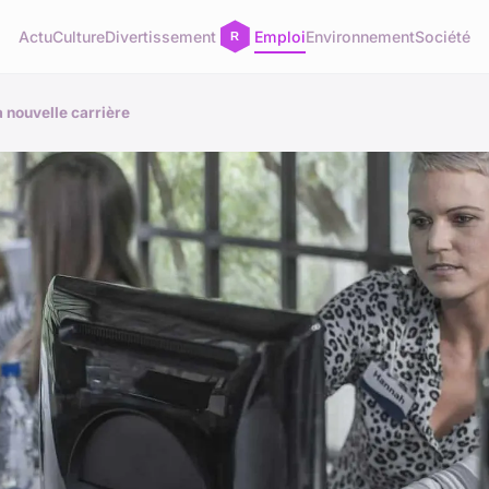
Actu
Culture
Divertissement
Emploi
Environnement
Société
a nouvelle carrière