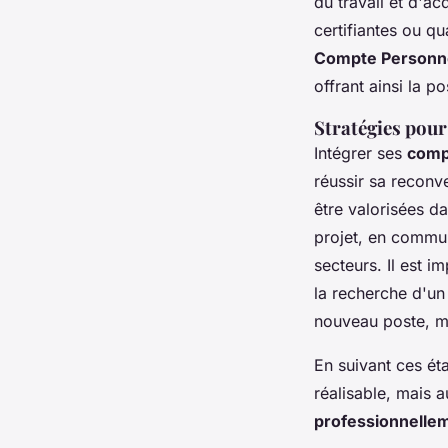
du travail et d'a
certifiantes ou q
Compte Personne
offrant ainsi la p
Stratégies pour
Intégrer ses
comp
réussir sa reconv
être valorisées 
projet, en commu
secteurs. Il est i
la recherche d'un
nouveau poste, ma
En suivant ces ét
réalisable, mais 
professionnelle