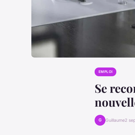
EMPLOI
Se recon
nouvell
G
Guillaume
2 se