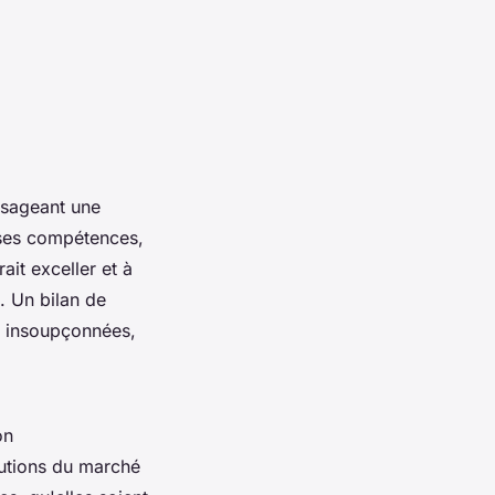
isageant une
r ses compétences,
ait exceller et à
. Un bilan de
s insoupçonnées,
on
olutions du marché