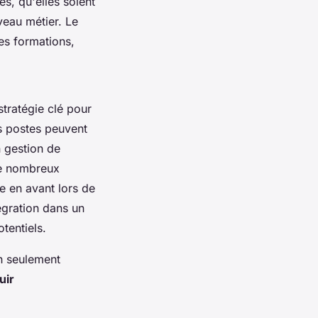
s, qu'elles soient
veau métier. Le
es formations,
stratégie clé pour
s postes peuvent
 gestion de
de nombreux
re en avant lors de
égration dans un
tentiels.
n seulement
uir