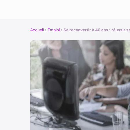
Accueil
›
Emploi
›
Se reconvertir à 40 ans : réussir s