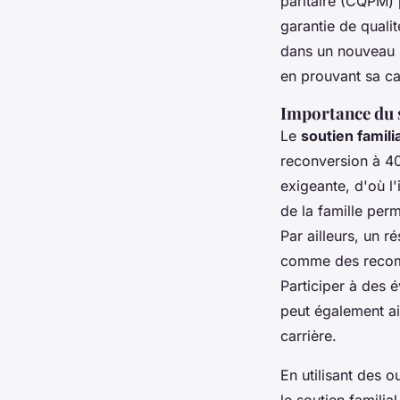
paritaire (CQPM) p
garantie de qualit
dans un nouveau s
en prouvant sa ca
Importance du s
Le
soutien familia
reconversion à 40 
exigeante, d'où l
de la famille perm
Par ailleurs, un r
comme des recomm
Participer à des 
peut également ai
carrière.
En utilisant des o
le soutien familia