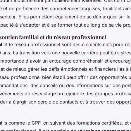
our l'industrie sont particulièrement valorisés. Ces certific
é et de pertinence des compétences acquises, facilitant ainsi
ecteur. Elles permettent également de se démarquer sur le
pacité à s'adapter et à se former tout au long de sa vie pro
outien familial et du réseau professionnel
l
et le réseau professionnel sont des éléments clés pour ré
ans. La transition vers une nouvelle carrière peut être stre
'importance d'avoir un entourage compréhensif et encourag
et de mieux gérer les défis émotionnels et financiers liés à
éseau professionnel bien établi peut offrir des opportunités 
andations, des conseils ou des informations sur des post
événements de réseautage ou rejoindre des groupes profess
der à élargir son cercle de contacts et à trouver des opport
utils comme le CPF, en suivant des formations certifiées, et
l et professionnel, il est possible de
réussir sa reconversio