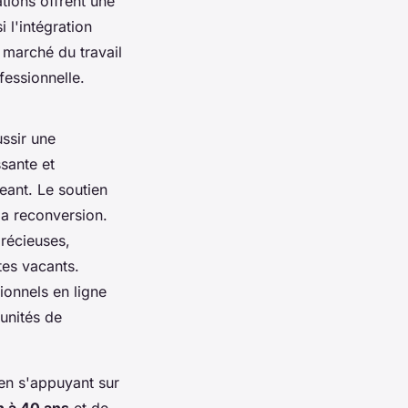
ations offrent une
 l'intégration
 marché du travail
fessionnelle.
ussir une
ssante et
eant. Le soutien
 la reconversion.
précieuses,
es vacants.
ionnels en ligne
unités de
 en s'appuyant sur
n à 40 ans
et de